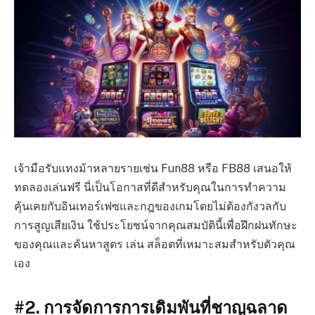
เจ้ามือรับแทงม้าหลายรายเช่น
Fun88
หรือ
FB88
เสนอให้
ทดลองเล่นฟรี นี่เป็นโอกาสที่ดีสำหรับคุณในการทำความ
คุ้นเคยกับอินเทอร์เฟซและกฎของเกมโดยไม่ต้องกังวลกับ
การสูญเสียเงิน ใช้ประโยชน์จากคุณสมบัตินี้เพื่อฝึกฝนทักษะ
ของคุณและค้นหาสูตร เล่น สล็อตที่เหมาะสมสำหรับตัวคุณ
เอง
#2.
การจัดการการเดิมพันที่ชาญฉลาด