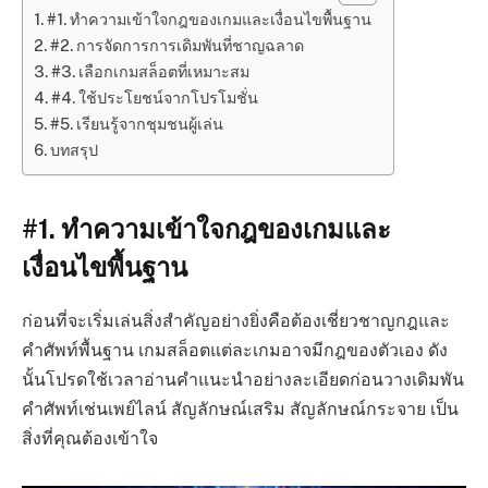
#1. ทำความเข้าใจกฎของเกมและเงื่อนไขพื้นฐาน
#2. การจัดการการเดิมพันที่ชาญฉลาด
#3. เลือกเกมสล็อตที่เหมาะสม
#4. ใช้ประโยชน์จากโปรโมชั่น
#5. เรียนรู้จากชุมชนผู้เล่น
บทสรุป
#1.
ทำความเข้าใจกฎของเกมและ
เงื่อนไขพื้นฐาน
ก่อนที่จะเริ่มเล่นสิ่งสำคัญอย่างยิ่งคือต้องเชี่ยวชาญกฎและ
คำศัพท์พื้นฐาน เกมสล็อตแต่ละเกมอาจมีกฎของตัวเอง ดัง
นั้นโปรดใช้เวลาอ่านคำแนะนำอย่างละเอียดก่อนวางเดิมพัน
คำศัพท์เช่นเพย์ไลน์ สัญลักษณ์เสริม สัญลักษณ์กระจาย เป็น
สิ่งที่คุณต้องเข้าใจ