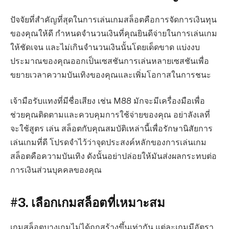
ปัจจัยที่สำคัญที่สุดในการเล่นเกมสล็อตคือการจัดการเงินทุน
ของคุณให้ดี กำหนดจำนวนเงินที่คุณยินดีจ่ายในการเล่นเกม
ให้ชัดเจน และไม่เกินจำนวนเงินนั้นโดยเด็ดขาด แบ่งงบ
ประมาณของคุณออกเป็นเซสชันการเล่นหลายเซสชันเพื่อ
ขยายเวลาความบันเทิงของคุณและเพิ่มโอกาสในการชนะ
เจ้ามือรับแทงที่มีชื่อเสียง
เช่น
M88
มักจะมีเครื่องมือเพื่อ
ช่วยคุณติดตามและควบคุมการใช้จ่ายของคุณ อย่าลังเลที่
จะใช้สูตร เล่น สล็อตกับคุณสมบัติเหล่านี้เพื่อรักษานิสัยการ
เล่นเกมที่ดี โปรดจำไว้ว่าจุดประสงค์หลักของการเล่นเกม
สล็อตคือความบันเทิง ดังนั้นอย่าปล่อยให้มันส่งผลกระทบต่อ
การเงินส่วนบุคคลของคุณ
#3.
เลือกเกมสล็อตที่เหมาะสม
เกมสล็อตบางเกมไม่ได้ถูกสร้างขึ้นเท่ากัน แต่ละเกมมีอัตรา