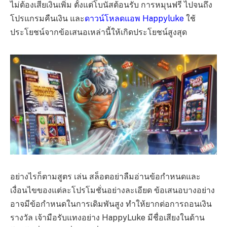
ไม่ต้องเสียเงินเพิ่ม ตั้งแต่โบนัสต้อนรับ การหมุนฟรี ไปจนถึง
โปรแกรมคืนเงิน และ
ดาวน์โหลดแอพ
Happyluke
ใช้
ประโยชน์จากข้อเสนอเหล่านี้ให้เกิดประโยชน์สูงสุด
อย่างไรก็ตามสูตร เล่น สล็อตอย่าลืมอ่านข้อกำหนดและ
เงื่อนไขของแต่ละโปรโมชั่นอย่างละเอียด ข้อเสนอบางอย่าง
อาจมีข้อกำหนดในการเดิมพันสูง ทำให้ยากต่อการถอนเงิน
รางวัล เจ้ามือรับแทงอย่าง
HappyLuke
มีชื่อเสียงในด้าน