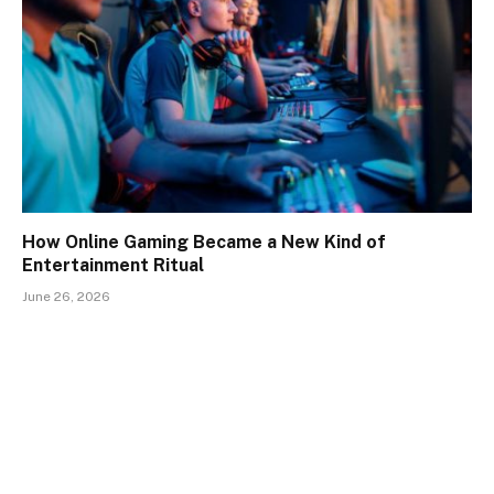
How Online Gaming Became a New Kind of
Entertainment Ritual
June 26, 2026