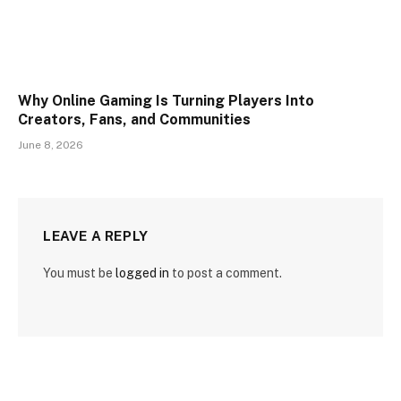
Why Online Gaming Is Turning Players Into
Creators, Fans, and Communities
June 8, 2026
LEAVE A REPLY
You must be
logged in
to post a comment.