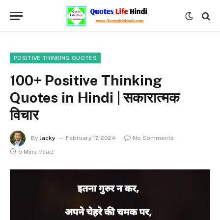
POSITIVE THINKING QUOTES
100+ Positive Thinking
Quotes in Hindi | सकारात्मक
विचार
By
Jacky
February 17, 2024
No Comments
5 Mins Read